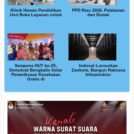
Klinik Hewan Pendidikan
PPD Riau 2026, Pelalawan
Unri Buka Layanan untuk
dan Dumai
Sempena HUT ke-25,
Indosat Luncurkan
Demokrat Bengkalis Gelar
Zankore, Bangun Raksasa
Pemeriksaan Kesehatan
Infrastruktur
Gratis di