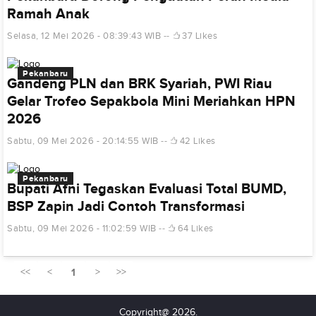
Ramah Anak
Selasa, 12 Mei 2026 - 08:39:43 WIB
37 Likes
Pekanbaru
Gandeng PLN dan BRK Syariah, PWI Riau
Gelar Trofeo Sepakbola Mini Meriahkan HPN
2026
Sabtu, 09 Mei 2026 - 20:14:55 WIB
42 Likes
Pekanbaru
Bupati Afni Tegaskan Evaluasi Total BUMD,
BSP Zapin Jadi Contoh Transformasi
Sabtu, 09 Mei 2026 - 11:02:59 WIB
64 Likes
<<
<
1
>
>>
Copyright@ 2026.