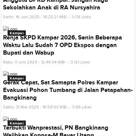
Sekolahkan Anak di RA Nursyahira
Senin, 16 Juni 2025 - 18:23:21 WIB
78 Likes
Kampar
Renja SKPD Kampar 2026, Senin Beberapa
Waktu Lalu Sudah 7 OPD Ekspos dengan
Bupati dan Wabup
Rabu, 11 Juni 2025 - 12:49:04 WIB
121 Likes
Kampar
Gerak Cepat, Sat Samapta Polres Kampar
Evakuasi Pohon Tumbang di Jalan Petapahan-
Bangkinang
Sabtu, 31 Mei 2025 - 19:59:03 WIB
86 Likes
Kampar
Terbukti Wanprestasi, PN Bangkinang
Wajibkan Koppsa-M Bayar Utang