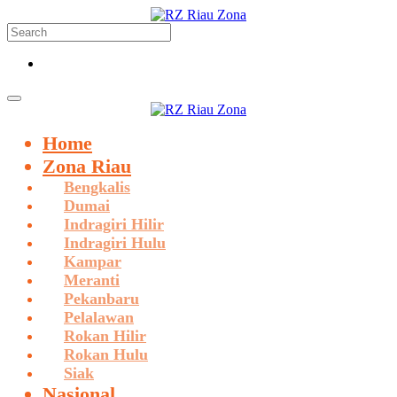
Home
Zona Riau
Bengkalis
Dumai
Indragiri Hilir
Indragiri Hulu
Kampar
Meranti
Pekanbaru
Pelalawan
Rokan Hilir
Rokan Hulu
Siak
Nasional