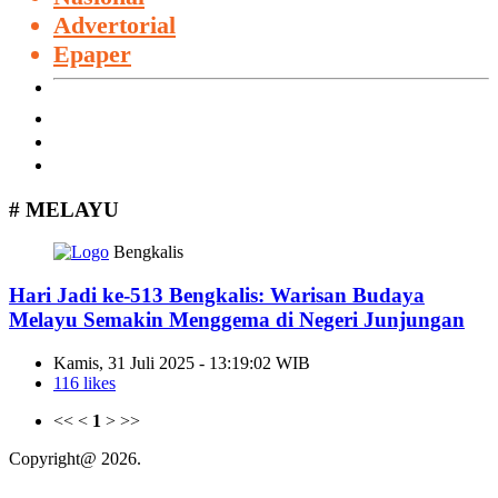
Advertorial
Epaper
Redaksi
Pedoman Media Siber
Hubungi Kami
#
MELAYU
Bengkalis
Hari Jadi ke-513 Bengkalis: Warisan Budaya
Melayu Semakin Menggema di Negeri Junjungan
Kamis, 31 Juli 2025 - 13:19:02 WIB
116 likes
<<
<
1
>
>>
Copyright@ 2026.