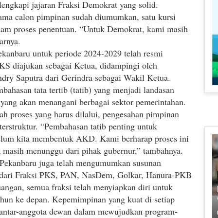
engkapi jajaran Fraksi Demokrat yang solid.
ama calon pimpinan sudah diumumkan, satu kursi
am proses penentuan. “Untuk Demokrat, kami masih
arnya.
kanbaru untuk periode 2024-2029 telah resmi
 diajukan sebagai Ketua, didampingi oleh
y Saputra dari Gerindra sebagai Wakil Ketua.
bahasan tata tertib (tatib) yang menjadi landasan
ang akan menangani berbagai sektor pemerintahan.
h proses yang harus dilalui, pengesahan pimpinan
n terstruktur. “Pembahasan tatib penting untuk
elum kita membentuk AKD. Kami berharap proses ini
SK masih menunggu dari pihak gubernur,” tambahnya.
 Pekanbaru juga telah mengumumkan susunan
ai dari Fraksi PKS, PAN, NasDem, Golkar, Hanura-PKB
angan, semua fraksi telah menyiapkan diri untuk
ahun ke depan. Kepemimpinan yang kuat di setiap
i antar-anggota dewan dalam mewujudkan program-