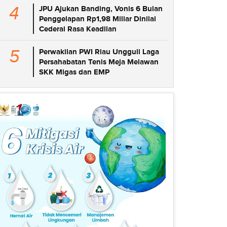
4
JPU Ajukan Banding, Vonis 6 Bulan
Penggelapan Rp1,98 Miliar Dinilai
Cederai Rasa Keadilan
5
Perwakilan PWI Riau Ungguli Laga
Persahabatan Tenis Meja Melawan
SKK Migas dan EMP