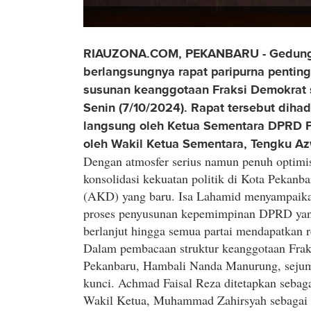
RIAUZONA.COM, PEKANBARU - Gedung 
berlangsungnya rapat paripurna pent
susunan keanggotaan Fraksi Demokrat 
Senin (7/10/2024). Rapat tersebut diha
langsung oleh Ketua Sementara DPRD 
oleh Wakil Ketua Sementara, Tengku Azw
Dengan atmosfer serius namun penuh optimis
konsolidasi kekuatan politik di Kota Pekanb
(AKD) yang baru. Isa Lahamid menyampaik
proses penyusunan kepemimpinan DPRD yang 
berlanjut hingga semua partai mendapatkan 
Dalam pembacaan struktur keanggotaan Frak
Pekanbaru, Hambali Nanda Manurung, sejum
kunci. Achmad Faisal Reza ditetapkan sebaga
Wakil Ketua, Muhammad Zahirsyah sebagai Se