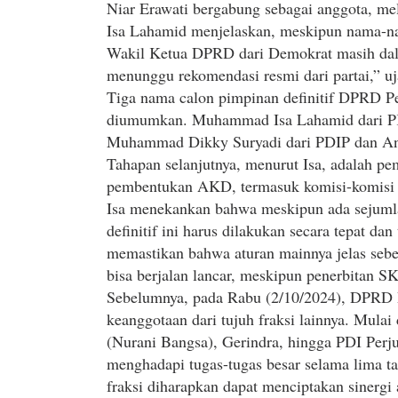
Niar Erawati bergabung sebagai anggota, mel
Isa Lahamid menjelaskan, meskipun nama-n
Wakil Ketua DPRD dari Demokrat masih dal
menunggu rekomendasi resmi dari partai,” uj
Tiga nama calon pimpinan definitif DPRD Pe
diumumkan. Muhammad Isa Lahamid dari PKS
Muhammad Dikky Suryadi dari PDIP dan Andr
Tahapan selanjutnya, menurut Isa, adalah pem
pembentukan AKD, termasuk komisi-komisi y
Isa menekankan bahwa meskipun ada sejumla
definitif ini harus dilakukan secara tepat da
memastikan bahwa aturan mainnya jelas seb
bisa berjalan lancar, meskipun penerbitan 
Sebelumnya, pada Rabu (2/10/2024), DPRD
keanggotaan dari tujuh fraksi lainnya. Mul
(Nurani Bangsa), Gerindra, hingga PDI Perju
menghadapi tugas-tugas besar selama lima t
fraksi diharapkan dapat menciptakan sinerg